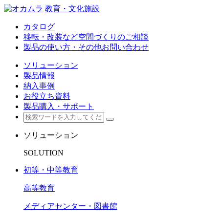
教育・文化施設
カタログ
移転・改装など空間づくりのご相談
製品の使い方・その他お問い合わせ
ソリューション
製品情報
納入事例
お役立ち資料
製品購入・サポート
ソリューション
SOLUTION
初等・中等教育
高等教育
メディアセンター・図書館