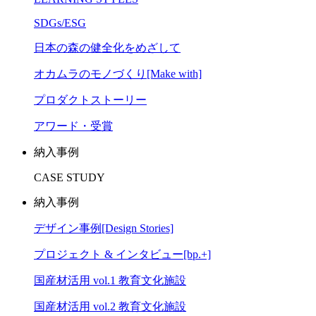
SDGs/ESG
日本の森の健全化をめざして
オカムラのモノづくり[Make with]
プロダクトストーリー
アワード・受賞
納入事例
CASE STUDY
納入事例
デザイン事例[Design Stories]
プロジェクト & インタビュー[bp.+]
国産材活用 vol.1 教育文化施設
国産材活用 vol.2 教育文化施設