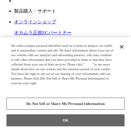
製品購入・サポート
オンラインショップ
オカムラ正規ECパートナー
OKAMURA Lifestyle Store
We collect unique personal identifiers such as cookies to analyze our traffic
and to personalize content and ads. We share information about your use of
オカムラ公式ショップ 楽天市場店
our website with our analytics and advertising partners, who may combine
it with other information that you have provided to them or that they have
ショールーム
collected from your use of their services. Please click "
here
" to see more
details about how we use cookies and the retention period of each cookie.
You have the right to opt out of our sharing of your information with our
在宅ワーク用家具展示店舗
partners. Please click [Do Not Sell or Share My Personal Information] to
exercise your right.
お問い合わせ
Privacy Policy
Change your sell or share preference
オフィス家具の修理（サポートサイト）
Do Not Sell or Share My Personal Information
取扱説明書
製品情報トップ
OK
製品情報一覧トップ
製品カテゴリから探す