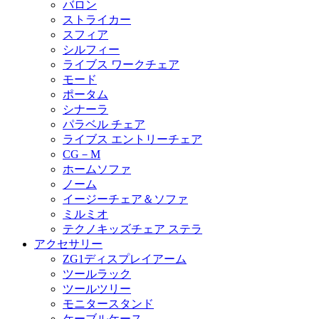
バロン
ストライカー
スフィア
シルフィー
ライブス ワークチェア
モード
ポータム
シナーラ
パラベル チェア
ライブス エントリーチェア
CG－M
ホームソファ
ノーム
イージーチェア＆ソファ
ミルミオ
テクノキッズチェア ステラ
アクセサリー
ZG1ディスプレイアーム
ツールラック
ツールツリー
モニタースタンド
ケーブルケース