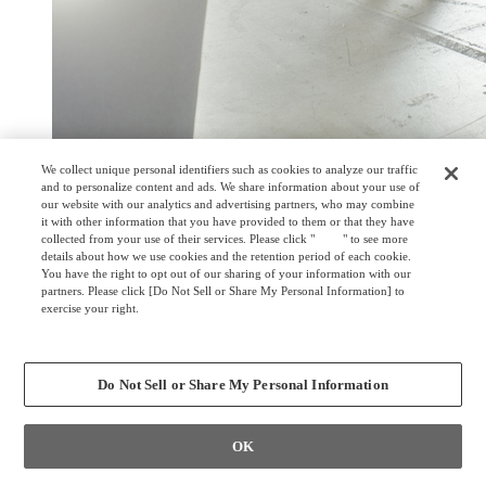
We collect unique personal identifiers such as cookies to analyze our traffic
電源を減らす。
and to personalize content and ads. We share information about your use of
our website with our analytics and advertising partners, who may combine
it with other information that you have provided to them or that they have
常設の電源の設置を減らすことができます。
collected from your use of their services. Please click "
here
" to see more
details about how we use cookies and the retention period of each cookie.
床・電源工事の必要がなくなり工事のコストを削減。
You have the right to opt out of our sharing of your information with our
床からの配線もなくなり、見た目も美しいオフィス環境を整
partners. Please click [Do Not Sell or Share My Personal Information] to
備できます。
exercise your right.
Privacy Policy
Change your sell or share preference
Do Not Sell or Share My Personal Information
OK