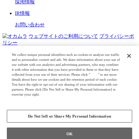
採用情報
IR情報
お問い合わせ
ウェブサイトのご利用について
プライバシーポ
リシー
COPYRIGHT © OKAMURA CORPORATION. ALL RIGHTS
We collect unique personal identifiers such as cookies to analyze our traffic
RESERVED.
and to personalize content and ads. We share information about your use of
our website with our analytics and advertising partners, who may combine
it with other information that you have provided to them or that they have
日本公式
企業広報
collected from your use of their services. Please click "
here
" to see more
details about how we use cookies and the retention period of each cookie.
You have the right to opt out of our sharing of your information with our
partners. Please click [Do Not Sell or Share My Personal Information] to
exercise your right.
Privacy Policy
Change your sell or share preference
Do Not Sell or Share My Personal Information
OK