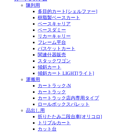
陳列用
多目的カート[シェルファー]
樹脂製ベースカート
ベースキャリア
ベースダミー
リカーキャリー
フレーム平台
バスケットカート
関連什器販売
スタックワゴン
傾斜カート
傾斜カート LIGHT[ライト]
運搬用
カートラック-N
カートラック
カートラック店内専用タイプ
ロールボックスパレット
品出し用
折りたたみ二段台車[オリコロ]
トリプルカート
カット台