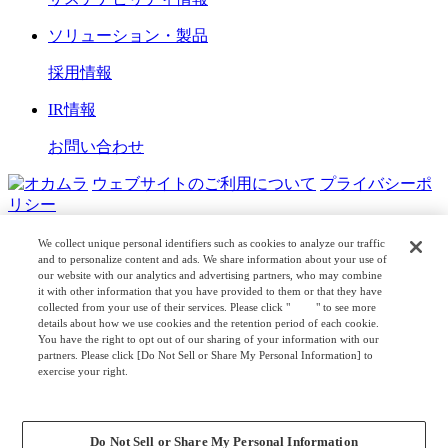
ソリューション・製品
採用情報
IR情報
お問い合わせ
ウェブサイトのご利用について
プライバシーポ
リシー
COPYRIGHT © OKAMURA CORPORATION. ALL RIGHTS
We collect unique personal identifiers such as cookies to analyze our traffic
RESERVED.
and to personalize content and ads. We share information about your use of
our website with our analytics and advertising partners, who may combine
it with other information that you have provided to them or that they have
日本公式
企業広報
collected from your use of their services. Please click "
here
" to see more
details about how we use cookies and the retention period of each cookie.
You have the right to opt out of our sharing of your information with our
partners. Please click [Do Not Sell or Share My Personal Information] to
exercise your right.
Privacy Policy
Change your sell or share preference
Do Not Sell or Share My Personal Information