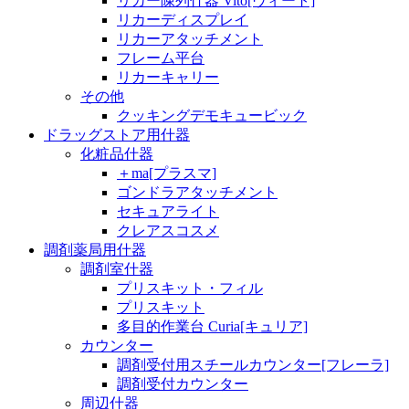
リカー陳列什器 Vito[ヴィート]
リカーディスプレイ
リカーアタッチメント
フレーム平台
リカーキャリー
その他
クッキングデモキュービック
ドラッグストア用什器
化粧品什器
＋ma[プラスマ]
ゴンドラアタッチメント
セキュアライト
クレアスコスメ
調剤薬局用什器
調剤室什器
プリスキット・フィル
プリスキット
多目的作業台 Curia[キュリア]
カウンター
調剤受付用スチールカウンター[フレーラ]
調剤受付カウンター
周辺什器