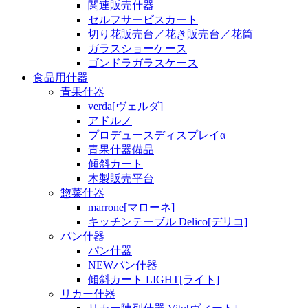
関連販売什器
セルフサービスカート
切り花販売台／花き販売台／花筒
ガラスショーケース
ゴンドラガラスケース
食品用什器
青果什器
verda[ヴェルダ]
アドルノ
プロデュースディスプレイα
青果什器備品
傾斜カート
木製販売平台
惣菜什器
marrone[マローネ]
キッチンテーブル Delico[デリコ]
パン什器
パン什器
NEWパン什器
傾斜カート LIGHT[ライト]
リカー什器