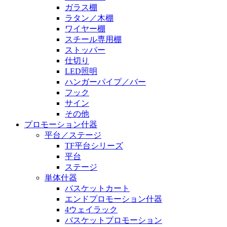
ガラス棚
ラタン／木棚
ワイヤー棚
スチール専用棚
ストッパー
仕切り
LED照明
ハンガーパイプ／バー
フック
サイン
その他
プロモーション什器
平台／ステージ
TF平台シリーズ
平台
ステージ
単体什器
バスケットカート
エンドプロモーション什器
4ウェイラック
バスケットプロモーション