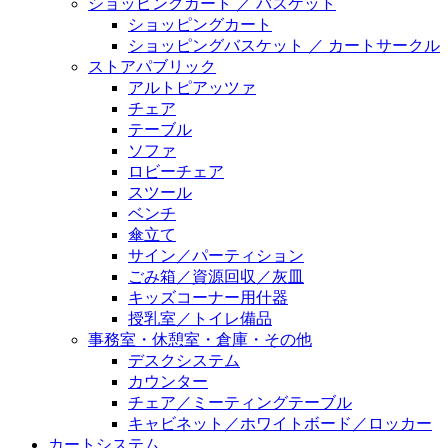
ショッピングカート ／ バスケット
ショッピングカート
ショッピングバスケット ／ カートサークル
ストアパブリック
アルトピアッツァ
チェア
テーブル
ソファ
ロビーチェア
スツール
ベンチ
傘立て
サイン／パーティション
ごみ箱／資源回収／灰皿
キッズコーナー用什器
授乳室／トイレ備品
事務室・休憩室・倉庫・その他
デスクシステム
カウンター
チェア／ミーティングテーブル
キャビネット／ホワイトボード／ロッカー
カートシステム