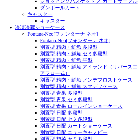
ショッピングバスケット ／ カートサークル
ダンボールカート
キャスター
キャスター
冷凍冷蔵ショーケース
Fontana-Neo[フォンターナ ネオ]
Fontana-Neo[フォンターナ ネオ]
別置型 精肉・鮮魚 多段型
別置型 精肉・鮮魚 セミ多段型
別置型 精肉・鮮魚 平型
別置型 精肉・鮮魚 アイランド（リバースエ
アフロー式）
別置型 精肉・鮮魚 ノンデフロストケース
別置型 精肉・鮮魚 スマデフケース
別置型 青果 多段型
別置型 青果 セミ多段型
別置型 青果 ロールインショーケース
別置型 日配 多段型
別置型 日配 セミ多段型
別置型 日配 カートショーケース
別置型 日配 ニューキャノピー
別置型 惣菜 セミ多段型