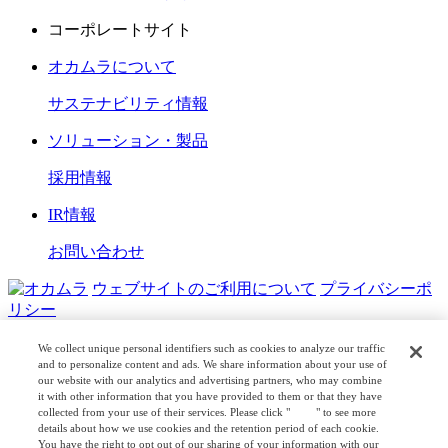
コーポレートサイト
オカムラについて
サステナビリティ情報
ソリューション・製品
採用情報
IR情報
お問い合わせ
ウェブサイトのご利用について
プライバシーポ
リシー
COPYRIGHT © OKAMURA CORPORATION. ALL RIGHTS
We collect unique personal identifiers such as cookies to analyze our traffic
RESERVED.
and to personalize content and ads. We share information about your use of
our website with our analytics and advertising partners, who may combine
it with other information that you have provided to them or that they have
日本公式
企業広報
collected from your use of their services. Please click "
here
" to see more
details about how we use cookies and the retention period of each cookie.
You have the right to opt out of our sharing of your information with our