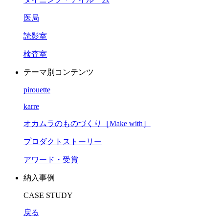
医局
読影室
検査室
テーマ別コンテンツ
pirouette
karre
オカムラのものづくり［Make with］
プロダクトストーリー
アワード・受賞
納入事例
CASE STUDY
戻る