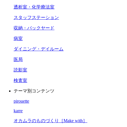
透析室・化学療法室
スタッフステーション
収納・バックヤード
病室
ダイニング・デイルーム
医局
読影室
検査室
テーマ別コンテンツ
pirouette
karre
オカムラのものづくり［Make with］