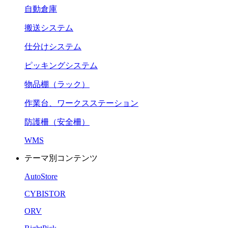
自動倉庫
搬送システム
仕分けシステム
ピッキングシステム
物品棚（ラック）
作業台、ワークスステーション
防護柵（安全柵）
WMS
テーマ別コンテンツ
AutoStore
CYBISTOR
ORV