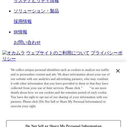
サステナビリティ情報
ソリューション・製品
採用情報
IR情報
お問い合わせ
ウェブサイトのご利用について
プライバシーポ
リシー
COPYRIGHT © OKAMURA CORPORATION. ALL RIGHTS
We collect unique personal identifiers such as cookies to analyze our traffic
RESERVED.
and to personalize content and ads. We share information about your use of
our website with our analytics and advertising partners, who may combine
日本公式
企業広報
it with other information that you have provided to them or that they have
collected from your use of their services. Please click "
here
" to see more
details about how we use cookies and the retention period of each cookie.
You have the right to opt out of our sharing of your information with our
partners. Please click [Do Not Sell or Share My Personal Information] to
exercise your right.
Privacy Policy
Change your sell or share preference
Do Not Sell or Share My Personal Information