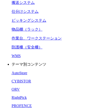
搬送システム
仕分けシステム
ピッキングシステム
物品棚（ラック）
作業台、ワークステーション
防護柵（安全柵）
WMS
テーマ別コンテンツ
AutoStore
CYBISTOR
ORV
RightPick
PROFENCE