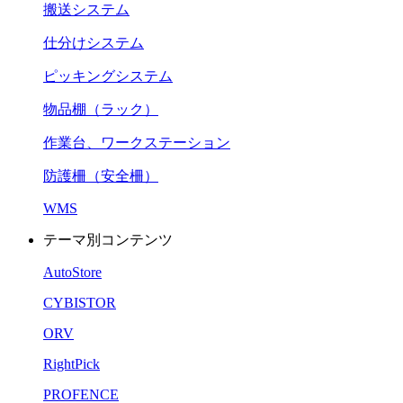
搬送システム
仕分けシステム
ピッキングシステム
物品棚（ラック）
作業台、ワークステーション
防護柵（安全柵）
WMS
テーマ別コンテンツ
AutoStore
CYBISTOR
ORV
RightPick
PROFENCE