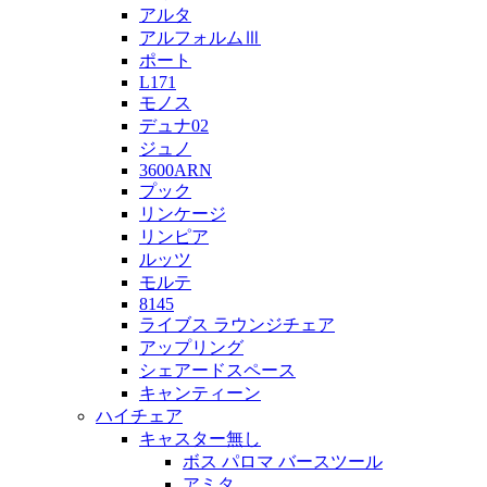
アルタ
アルフォルムⅢ
ポート
L171
モノス
デュナ02
ジュノ
3600ARN
プック
リンケージ
リンピア
ルッツ
モルテ
8145
ライブス ラウンジチェア
アップリング
シェアードスペース
キャンティーン
ハイチェア
キャスター無し
ボス パロマ バースツール
アミタ