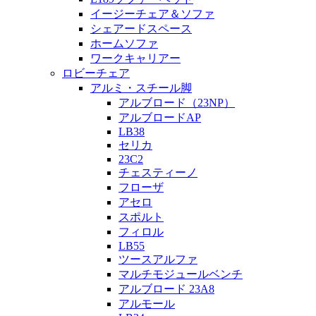
イージーチェア＆ソファ
シェアードスペース
ホームソファ
ワークキャリアー
ロビーチェア
アルミ・スチール脚
アルブロード（23NP）
アルブロードAP
LB38
セリカ
23C2
チェスティーノ
フローザ
アセロ
スポルト
フィロル
LB55
ツースアルファ
マルチモジュールベンチ
アルブロード 23A8
アルモール