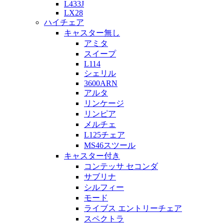
L433J
LX28
ハイチェア
キャスター無し
アミタ
スイープ
L114
シェリル
3600ARN
アルタ
リンケージ
リンピア
メルチェ
L125チェア
MS46スツール
キャスター付き
コンテッサ セコンダ
サブリナ
シルフィー
モード
ライブス エントリーチェア
スペクトラ