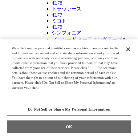
4L78
トラヴァース
4L77
ミコト
4L75
シンフォニア
プリシード ミーティングテーブル
ラティオ Ⅲ
We collect unique personal identifiers such as cookies to analyze our traffic
4L74
and to personalize content and ads. We share information about your use of
中型会議テーブル
our website with our analytics and advertising partners, who may combine
it with other information that you have provided to them or that they have
4L54
collected from your use of their services. Please click "
here
" to see more
トラヴァース サテライト
details about how we use cookies and the retention period of each cookie.
クロスコ
You have the right to opt out of our sharing of your information with our
システム会議テーブル ティースキル
partners. Please click [Do Not Sell or Share My Personal Information] to
exercise your right.
EX-F300
Privacy Policy
クライアント
Change your sell or share preference
ワンエムエム
小型会議テーブル
Do Not Sell or Share My Personal Information
ユニティ
ブレスタ
フレッシ
OK
アクティアフェロー