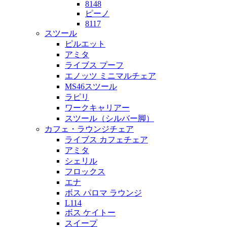
8148
ピーノ
8117
スツール
ピルエット
アミタ
ライブス プーフ
エノッツ ミニマルチェア
MS46スツール
ラピリ
ワークキャリアー
スツール（シルバー脚）
カフェ・ラウンジチェア
ライブス カフェチェア
アミタ
シェリル
フロックス
エナ
ボス パロマ ラウンジ
L114
ボス ケイトー
スイープ