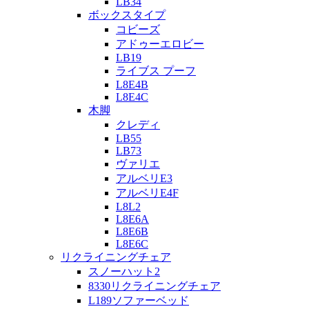
LB34
ボックスタイプ
コビーズ
アドゥーエロビー
LB19
ライブス プーフ
L8E4B
L8E4C
木脚
クレディ
LB55
LB73
ヴァリエ
アルベリE3
アルベリE4F
L8L2
L8E6A
L8E6B
L8E6C
リクライニングチェア
スノーハット2
8330リクライニングチェア
L189ソファーベッド