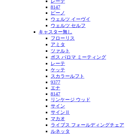
レーテ
8147
ピーノ
ウェルツ イーヴイ
ウェルツ セルフ
キャスター無し
フローリス
アミタ
ツァルト
ボス パロマ ミーティング
レーテ
ケッテ
スカラールフト
9377
エナ
8147
リンケージ ウッド
サイン
サインⅡ
マカオ
ライブス フォールディングチェア
ルネッタ