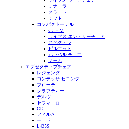
ライブス ワークチェア
シナーラ
スラート
シフト
コンパクトモデル
CG－M
ライブス エントリーチェア
スペクトラ
ピルエット
パラベル チェア
ノーム
エグゼクティブチェア
レジェンダ
コンテッサ セコンダ
フローテ
クラフティー
デルヴ
セフィーロ
CE
フィルメ
モード
L435S