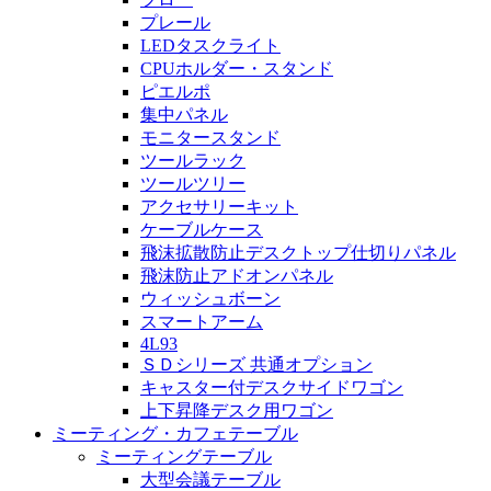
プレール
LEDタスクライト
CPUホルダー・スタンド
ピエルポ
集中パネル
モニタースタンド
ツールラック
ツールツリー
アクセサリーキット
ケーブルケース
飛沫拡散防止デスクトップ仕切りパネル
飛沫防止アドオンパネル
ウィッシュボーン
スマートアーム
4L93
ＳＤシリーズ 共通オプション
キャスター付デスクサイドワゴン
上下昇降デスク用ワゴン
ミーティング・カフェテーブル
ミーティングテーブル
大型会議テーブル