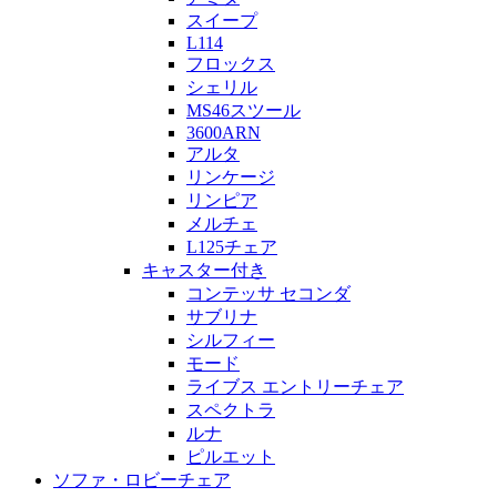
スイープ
L114
フロックス
シェリル
MS46スツール
3600ARN
アルタ
リンケージ
リンピア
メルチェ
L125チェア
キャスター付き
コンテッサ セコンダ
サブリナ
シルフィー
モード
ライブス エントリーチェア
スペクトラ
ルナ
ピルエット
ソファ・ロビーチェア