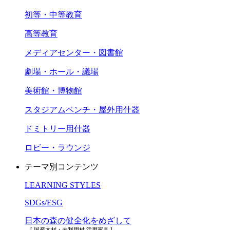
初等・中等教育
高等教育
メディアセンター・図書館
劇場・ホール・議場
美術館・博物館
スタジアムベンチ・屋外用什器
ドミトリー用什器
ロビー・ラウンジ
テーマ別コンテンツ
LEARNING STYLES
SDGs/ESG
日本の森の健全化をめざして
[ 国産木材・未利用材 活用家具 ]