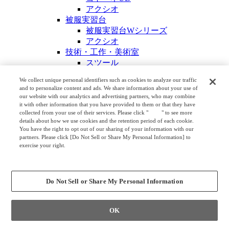
アクシオ
被服実習台
被服実習台Wシリーズ
アクシオ
技術・工作・美術室
スツール
工作台
We collect unique personal identifiers such as cookies to analyze our traffic
収納什器
and to personalize content and ads. We share information about your use of
スクールラインR
our website with our analytics and advertising partners, who may combine
スクールラインW
it with other information that you have provided to them or that they have
collected from your use of their services. Please click "
here
" to see more
モニタースタンドS
details about how we use cookies and the retention period of each cookie.
スクールラインヴィジブル
You have the right to opt out of our sharing of your information with our
壁面流し台
partners. Please click [Do Not Sell or Share My Personal Information] to
exercise your right.
壁面流し台Rシリーズ
Privacy Policy
壁面流し台Wシリーズ
Change your sell or share preference
エントランス
ルミゲート
Do Not Sell or Share My Personal Information
生徒用ロッカー
ザパート
OK
シューズロッカー
職員室