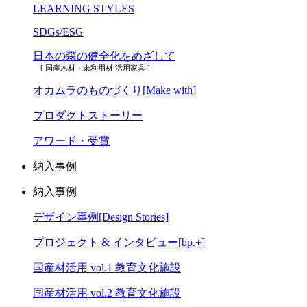
LEARNING STYLES
SDGs/ESG
日本の森の健全化をめざして
[ 国産木材・未利用材 活用家具 ]
オカムラのものづくり[Make with]
プロダクトストーリー
アワード・受賞
納入事例
納入事例
デザイン事例[Design Stories]
プロジェクト & インタビュー[bp.+]
国産材活用 vol.1 教育文化施設
国産材活用 vol.2 教育文化施設