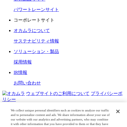
パワートレーンサイト
コーポレートサイト
オカムラについて
サステナビリティ情報
ソリューション・製品
採用情報
IR情報
お問い合わせ
ウェブサイトのご利用について
プライバシーポ
リシー
COPYRIGHT © OKAMURA CORPORATION. ALL RIGHTS
We collect unique personal identifiers such as cookies to analyze our traffic
RESERVED.
and to personalize content and ads. We share information about your use of
our website with our analytics and advertising partners, who may combine
it with other information that you have provided to them or that they have
日本公式
企業広報