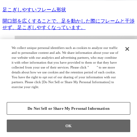
足こぎしやすいフレーム形状
開口部を広くすることで、足を動かした際にフレームと干渉
せず、足こぎしやすくなっています。
We collect unique personal identifiers such as cookies to analyze our traffic
and to personalize content and ads. We share information about your use of
our website with our analytics and advertising partners, who may combine
it with other information that you have provided to them or that they have
collected from your use of their services. Please click "
here
" to see more
details about how we use cookies and the retention period of each cookie.
You have the right to opt out of our sharing of your information with our
partners. Please click [Do Not Sell or Share My Personal Information] to
exercise your right.
Privacy Policy
Change your sell or share preference
Do Not Sell or Share My Personal Information
OK