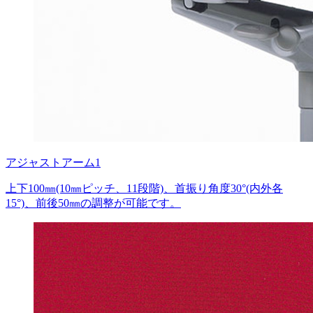
アジャストアーム1
上下100㎜(10㎜ピッチ、11段階)、首振り角度30°(内外各
15°)、前後50㎜の調整が可能です。