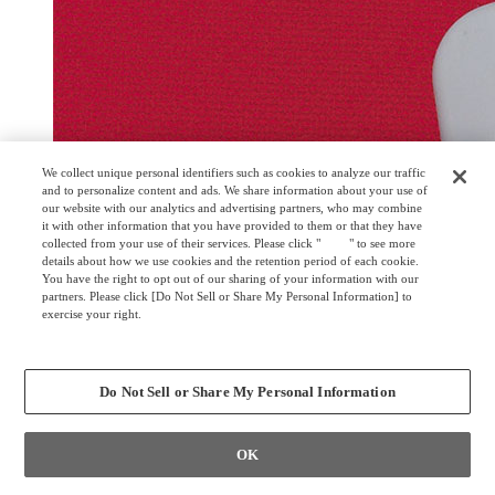
We collect unique personal identifiers such as cookies to analyze our traffic
and to personalize content and ads. We share information about your use of
our website with our analytics and advertising partners, who may combine
it with other information that you have provided to them or that they have
collected from your use of their services. Please click "
here
" to see more
details about how we use cookies and the retention period of each cookie.
You have the right to opt out of our sharing of your information with our
partners. Please click [Do Not Sell or Share My Personal Information] to
exercise your right.
Privacy Policy
Change your sell or share preference
Do Not Sell or Share My Personal Information
OK