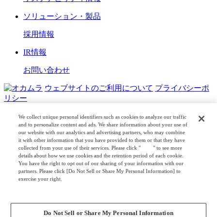
ソリューション・製品
採用情報
IR情報
お問い合わせ
ウェブサイトのご利用について
プライバシーポ
リシー
COPYRIGHT © OKAMURA CORPORATION. ALL RIGHTS
We collect unique personal identifiers such as cookies to analyze our traffic
RESERVED.
and to personalize content and ads. We share information about your use of
our website with our analytics and advertising partners, who may combine
日本公式
企業広報
it with other information that you have provided to them or that they have
collected from your use of their services. Please click "
here
" to see more
details about how we use cookies and the retention period of each cookie.
You have the right to opt out of our sharing of your information with our
partners. Please click [Do Not Sell or Share My Personal Information] to
exercise your right.
Privacy Policy
Change your sell or share preference
Do Not Sell or Share My Personal Information