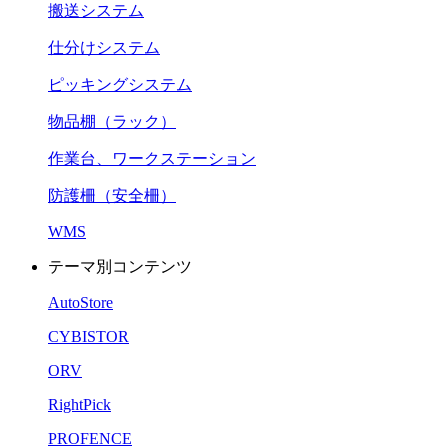
搬送システム
仕分けシステム
ピッキングシステム
物品棚（ラック）
作業台、ワークステーション
防護柵（安全柵）
WMS
テーマ別コンテンツ
AutoStore
CYBISTOR
ORV
RightPick
PROFENCE