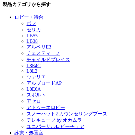
製品カテゴリから探す
ロビー・待合
ポフ
セリカ
LB55
LB38
アルベリE3
チェスティーノ
チャイルドプレイス
L8E4C
L8L2
ヴァリエ
アルブロードAP
L8E6A
スポルト
アセロ
アドゥーエロビー
スノーハット2 カウンセリングブース
テレキューブ by オカムラ
ユニバーサルロビーチェア
診療・処置室