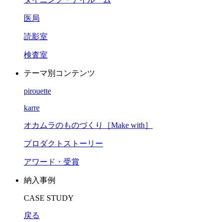
医局
読影室
検査室
テーマ別コンテンツ
pirouette
karre
オカムラのものづくり［Make with］
プロダクトストーリー
アワード・受賞
納入事例
CASE STUDY
戻る