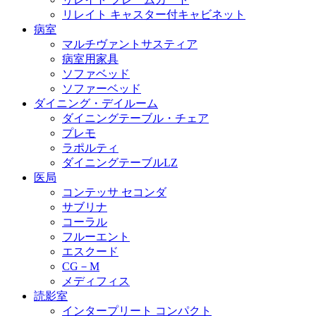
リレイト キャスター付キャビネット
病室
マルチヴァントサスティア
病室用家具
ソファベッド
ソファーベッド
ダイニング・デイルーム
ダイニングテーブル・チェア
プレモ
ラポルティ
ダイニングテーブルLZ
医局
コンテッサ セコンダ
サブリナ
コーラル
フルーエント
エスクード
CG－M
メディフィス
読影室
インタープリート コンパクト