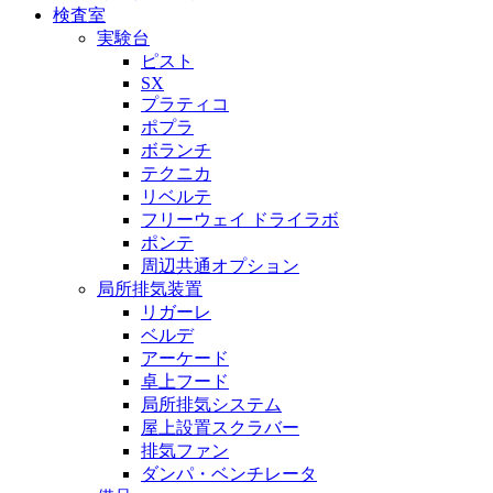
検査室
実験台
ピスト
SX
プラティコ
ポプラ
ボランチ
テクニカ
リベルテ
フリーウェイ ドライラボ
ポンテ
周辺共通オプション
局所排気装置
リガーレ
ベルデ
アーケード
卓上フード
局所排気システム
屋上設置スクラバー
排気ファン
ダンパ・ベンチレータ