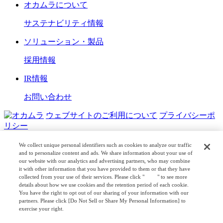
オカムラについて
サステナビリティ情報
ソリューション・製品
採用情報
IR情報
お問い合わせ
ウェブサイトのご利用について
プライバシーポ
リシー
COPYRIGHT © OKAMURA CORPORATION. ALL RIGHTS
We collect unique personal identifiers such as cookies to analyze our traffic
RESERVED.
and to personalize content and ads. We share information about your use of
our website with our analytics and advertising partners, who may combine
日本公式
企業広報
it with other information that you have provided to them or that they have
collected from your use of their services. Please click "
here
" to see more
details about how we use cookies and the retention period of each cookie.
You have the right to opt out of our sharing of your information with our
partners. Please click [Do Not Sell or Share My Personal Information] to
exercise your right.
Privacy Policy