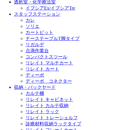
透析室・化学療法室
イプシアEx/イプシアTre
スタッフステーション
カレ
ソリエ
カートピット
ナーステーブルT脚タイプ
リガルデ
点滴作業台
コンパクトスツール
リレイト マルチカート
リレイト カート
ディーボ
ディーボ コネクター
収納・バックヤード
カルテ棚
リレイト キャビネット
リレイト カルテ収納
リレイト ラック
リレイト トレーシェルフ
診療材料収納ラックタイプ
リレイト フレームカート