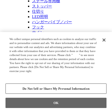
スチール専用棚
ストッパー
仕切り
LED照明
ハンガーパイプ／バー
フック
サイン
その他
We collect unique personal identifiers such as cookies to analyze our traffic
プロモーション什器
and to personalize content and ads. We share information about your use of
our website with our analytics and advertising partners, who may combine
平台／ステージ
it with other information that you have provided to them or that they have
TF平台シリーズ
collected from your use of their services. Please click "
here
" to see more
平台
details about how we use cookies and the retention period of each cookie.
You have the right to opt out of our sharing of your information with our
ステージ
partners. Please click [Do Not Sell or Share My Personal Information] to
単体什器
exercise your right.
バスケットカート
Privacy Policy
エンドプロモーション什器
Change your sell or share preference
4ウェイラック
Do Not Sell or Share My Personal Information
バスケットプロモーション
関連販売什器
セルフサービスカート
OK
切り花販売台／花き販売台／花筒
ガラスショーケース