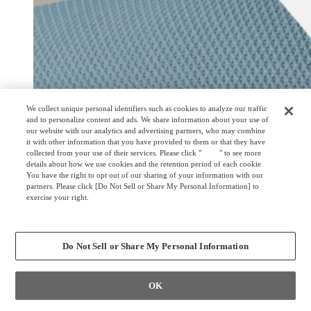
We collect unique personal identifiers such as cookies to analyze our traffic
and to personalize content and ads. We share information about your use of
our website with our analytics and advertising partners, who may combine
it with other information that you have provided to them or that they have
collected from your use of their services. Please click "
here
" to see more
details about how we use cookies and the retention period of each cookie.
You have the right to opt out of our sharing of your information with our
partners. Please click [Do Not Sell or Share My Personal Information] to
exercise your right.
Privacy Policy
Change your sell or share preference
Do Not Sell or Share My Personal Information
OK