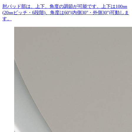
肘パッド部は、上下、角度の調節が可能です。上下は100㎜
(20㎜ピッチ・6段階)、角度は60°(内側30°・外側30°)可動しま
す。