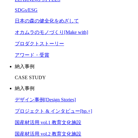
SDGs/ESG
日本の森の健全化をめざして
オカムラのモノづくり[Make with]
プロダクトストーリー
アワード・受賞
納入事例
CASE STUDY
納入事例
デザイン事例[Design Stories]
プロジェクト & インタビュー[bp.+]
国産材活用 vol.1 教育文化施設
国産材活用 vol.2 教育文化施設