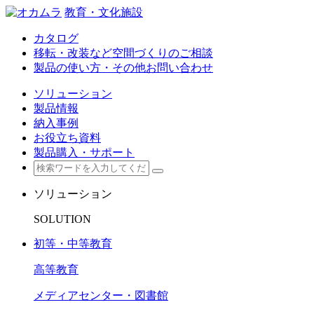
教育・文化施設
カタログ
移転・改装など空間づくりのご相談
製品の使い方・その他お問い合わせ
ソリューション
製品情報
納入事例
お役立ち資料
製品購入・サポート
ソリューション
SOLUTION
初等・中等教育
高等教育
メディアセンター・図書館