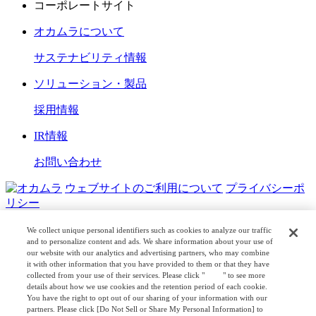
コーポレートサイト
オカムラについて
サステナビリティ情報
ソリューション・製品
採用情報
IR情報
お問い合わせ
ウェブサイトのご利用について
プライバシーポ
リシー
COPYRIGHT © OKAMURA CORPORATION. ALL RIGHTS
We collect unique personal identifiers such as cookies to analyze our traffic
RESERVED.
and to personalize content and ads. We share information about your use of
our website with our analytics and advertising partners, who may combine
it with other information that you have provided to them or that they have
日本公式
企業広報
collected from your use of their services. Please click "
here
" to see more
details about how we use cookies and the retention period of each cookie.
You have the right to opt out of our sharing of your information with our
partners. Please click [Do Not Sell or Share My Personal Information] to