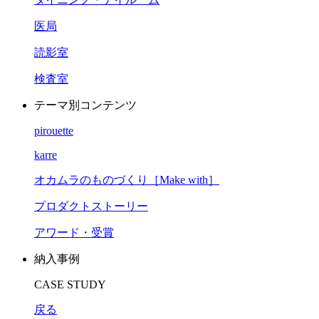
医局
読影室
検査室
テーマ別コンテンツ
pirouette
karre
オカムラのものづくり［Make with］
プロダクトストーリー
アワード・受賞
納入事例
CASE STUDY
戻る