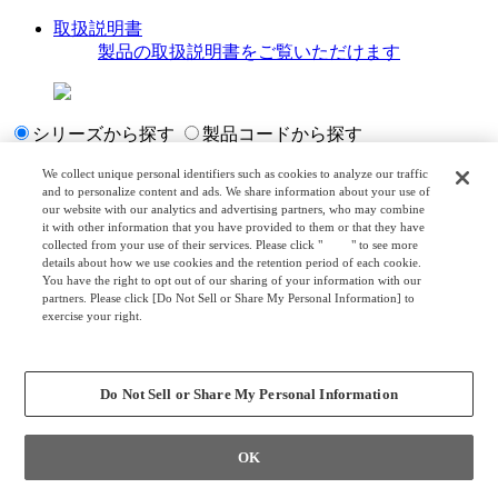
取扱説明書
製品の取扱説明書をご覧いただけます
シリーズから探す
製品コードから探す
We collect unique personal identifiers such as cookies to analyze our traffic
and to personalize content and ads. We share information about your use of
our website with our analytics and advertising partners, who may combine
製品カテゴリから探す
it with other information that you have provided to them or that they have
collected from your use of their services. Please click "
here
" to see more
details about how we use cookies and the retention period of each cookie.
デスク／テーブル
You have the right to opt out of our sharing of your information with our
スイフトライト
partners. Please click [Do Not Sell or Share My Personal Information] to
exercise your right.
パラベル デスク
Privacy Policy
ファルテⅡ
Change your sell or share preference
ソリスト ホームデスク
ヴィヴァン
Do Not Sell or Share My Personal Information
イクスト
ライブス スイフト
OK
リーガス
アジャスタブルサイドテーブル