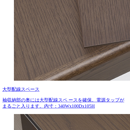
大型配線スペース
袖収納部の奥には大型配線スペ ースを確保。電源タップが
まるごと入ります。内寸：340Wx100Dx105H