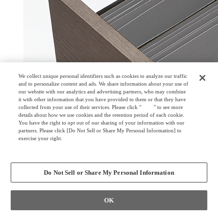
We collect unique personal identifiers such as cookies to analyze our traffic
and to personalize content and ads. We share information about your use of
our website with our analytics and advertising partners, who may combine
it with other information that you have provided to them or that they have
collected from your use of their services. Please click "
here
" to see more
details about how we use cookies and the retention period of each cookie.
You have the right to opt out of our sharing of your information with our
partners. Please click [Do Not Sell or Share My Personal Information] to
exercise your right.
Privacy Policy
Change your sell or share preference
Do Not Sell or Share My Personal Information
OK