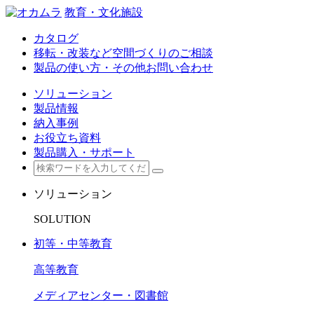
教育・文化施設
カタログ
移転・改装など空間づくりのご相談
製品の使い方・その他お問い合わせ
ソリューション
製品情報
納入事例
お役立ち資料
製品購入・サポート
ソリューション
SOLUTION
初等・中等教育
高等教育
メディアセンター・図書館