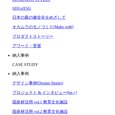
SDGs/ESG
日本の森の健全化をめざして
オカムラのモノづくり[Make with]
プロダクトストーリー
アワード・受賞
納入事例
CASE STUDY
納入事例
デザイン事例[Design Stories]
プロジェクト & インタビュー[bp.+]
国産材活用 vol.1 教育文化施設
国産材活用 vol.2 教育文化施設