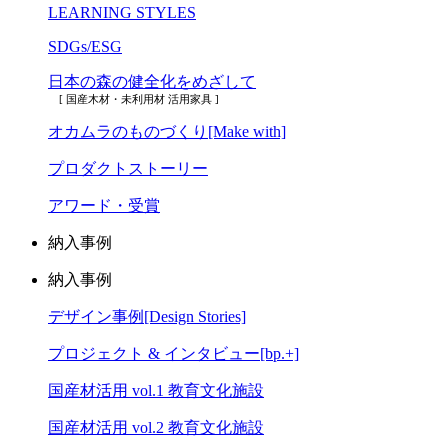
LEARNING STYLES
SDGs/ESG
日本の森の健全化をめざして
[ 国産木材・未利用材 活用家具 ]
オカムラのものづくり[Make with]
プロダクトストーリー
アワード・受賞
納入事例
納入事例
デザイン事例[Design Stories]
プロジェクト & インタビュー[bp.+]
国産材活用 vol.1 教育文化施設
国産材活用 vol.2 教育文化施設