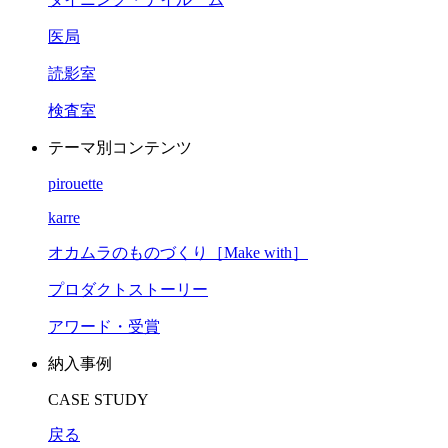
医局
読影室
検査室
テーマ別コンテンツ
pirouette
karre
オカムラのものづくり［Make with］
プロダクトストーリー
アワード・受賞
納入事例
CASE STUDY
戻る