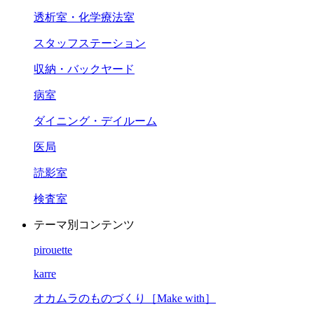
透析室・化学療法室
スタッフステーション
収納・バックヤード
病室
ダイニング・デイルーム
医局
読影室
検査室
テーマ別コンテンツ
pirouette
karre
オカムラのものづくり［Make with］