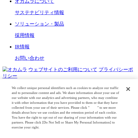
オカムラについて
サステナビリティ情報
ソリューション・製品
採用情報
IR情報
お問い合わせ
ウェブサイトのご利用について
プライバシーポ
リシー
COPYRIGHT © OKAMURA CORPORATION. ALL RIGHTS
We collect unique personal identifiers such as cookies to analyze our traffic
RESERVED.
and to personalize content and ads. We share information about your use of
our website with our analytics and advertising partners, who may combine
it with other information that you have provided to them or that they have
日本公式
企業広報
collected from your use of their services. Please click "
here
" to see more
details about how we use cookies and the retention period of each cookie.
You have the right to opt out of our sharing of your information with our
partners. Please click [Do Not Sell or Share My Personal Information] to
exercise your right.
Privacy Policy
Change your sell or share preference