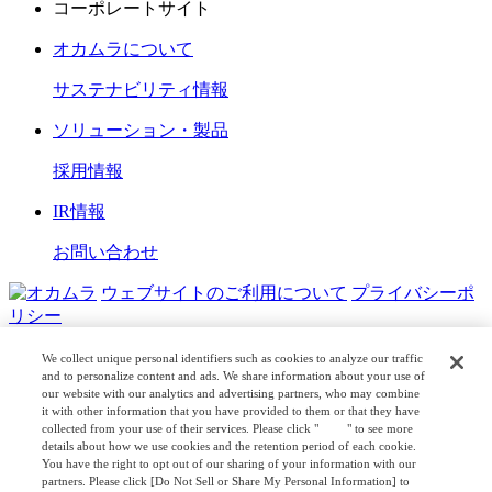
コーポレートサイト
オカムラについて
サステナビリティ情報
ソリューション・製品
採用情報
IR情報
お問い合わせ
ウェブサイトのご利用について
プライバシーポ
リシー
COPYRIGHT © OKAMURA CORPORATION. ALL RIGHTS
We collect unique personal identifiers such as cookies to analyze our traffic
RESERVED.
and to personalize content and ads. We share information about your use of
our website with our analytics and advertising partners, who may combine
it with other information that you have provided to them or that they have
日本公式
企業広報
collected from your use of their services. Please click "
here
" to see more
details about how we use cookies and the retention period of each cookie.
You have the right to opt out of our sharing of your information with our
partners. Please click [Do Not Sell or Share My Personal Information] to