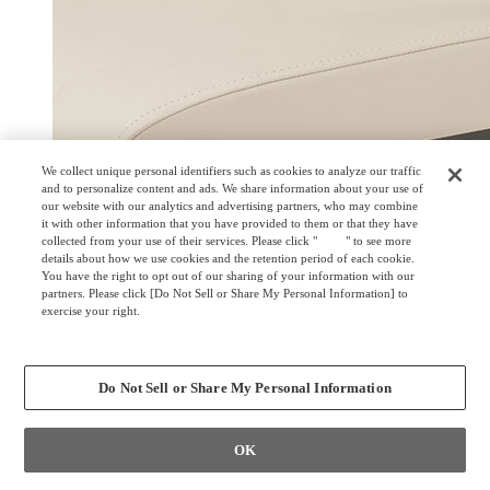
We collect unique personal identifiers such as cookies to analyze our traffic
and to personalize content and ads. We share information about your use of
our website with our analytics and advertising partners, who may combine
it with other information that you have provided to them or that they have
collected from your use of their services. Please click "
here
" to see more
details about how we use cookies and the retention period of each cookie.
You have the right to opt out of our sharing of your information with our
partners. Please click [Do Not Sell or Share My Personal Information] to
exercise your right.
Privacy Policy
Change your sell or share preference
Do Not Sell or Share My Personal Information
肘は温かみのある肘木付です。
サステナビリティ
OK