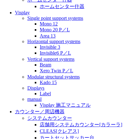
ホームセンター什器
Visplay
Single point support systems
Mono 12
Mono 20 P／L
Area 13
Horizontal support systems
Invisible 3
Invisible6 P／L
Vertical support systems
Beam
Xero Twin P／L
Modular structural systems
Kado 15
Displays
Label
manual
Visplay 施工マニュアル
カウンター／周辺機器
システムカウンター
店舗用システムカウンター[カラーラ]
CLEAS[クレアス]
カートセットサッカー台