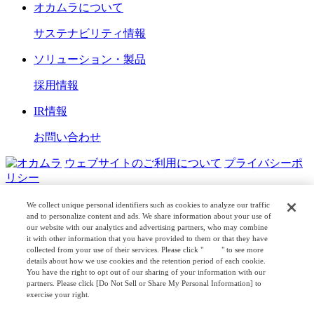
オカムラについて
サステナビリティ情報
ソリューション・製品
採用情報
IR情報
お問い合わせ
ウェブサイトのご利用について
プライバシーポ
リシー
COPYRIGHT © OKAMURA CORPORATION. ALL RIGHTS
We collect unique personal identifiers such as cookies to analyze our traffic
RESERVED.
and to personalize content and ads. We share information about your use of
our website with our analytics and advertising partners, who may combine
日本公式
企業広報
it with other information that you have provided to them or that they have
collected from your use of their services. Please click "
here
" to see more
details about how we use cookies and the retention period of each cookie.
You have the right to opt out of our sharing of your information with our
partners. Please click [Do Not Sell or Share My Personal Information] to
exercise your right.
Privacy Policy