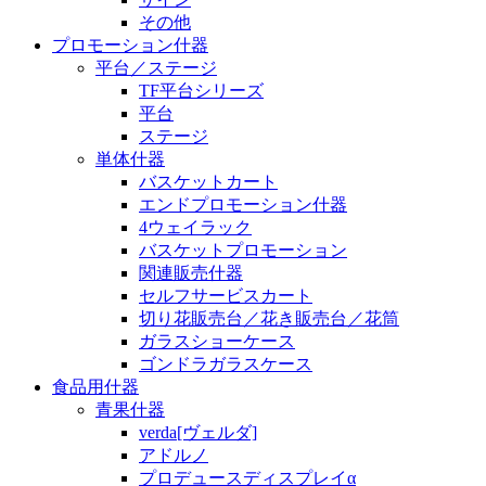
その他
プロモーション什器
平台／ステージ
TF平台シリーズ
平台
ステージ
単体什器
バスケットカート
エンドプロモーション什器
4ウェイラック
バスケットプロモーション
関連販売什器
セルフサービスカート
切り花販売台／花き販売台／花筒
ガラスショーケース
ゴンドラガラスケース
食品用什器
青果什器
verda[ヴェルダ]
アドルノ
プロデュースディスプレイα