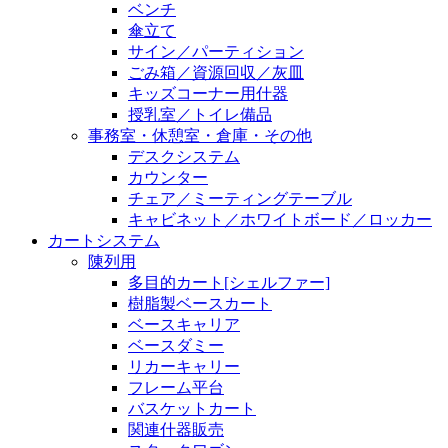
ベンチ
傘立て
サイン／パーティション
ごみ箱／資源回収／灰皿
キッズコーナー用什器
授乳室／トイレ備品
事務室・休憩室・倉庫・その他
デスクシステム
カウンター
チェア／ミーティングテーブル
キャビネット／ホワイトボード／ロッカー
カートシステム
陳列用
多目的カート[シェルファー]
樹脂製ベースカート
ベースキャリア
ベースダミー
リカーキャリー
フレーム平台
バスケットカート
関連什器販売