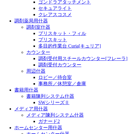
ゴンドラアタッチメント
セキュアライト
クレアスコスメ
調剤薬局用什器
調剤室什器
プリスキット・フィル
プリスキット
多目的作業台 Curia[キュリア]
カウンター
調剤受付用スチールカウンター[フレーラ]
調剤受付カウンター
周辺什器
ロビー／待合室
事務所／休憩室／倉庫
書籍用什器
書籍陳列システム什器
SWシリーズⅡ
メディア用什器
メディア陳列システム什器
ガナード2
ホームセンター用什器
ホームセンター什器