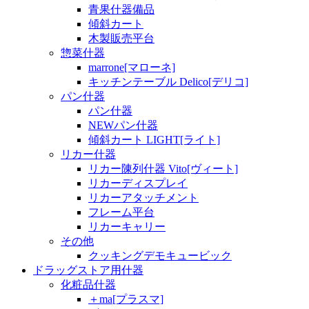
青果什器備品
傾斜カート
木製販売平台
惣菜什器
marrone[マローネ]
キッチンテーブル Delico[デリコ]
パン什器
パン什器
NEWパン什器
傾斜カート LIGHT[ライト]
リカー什器
リカー陳列什器 Vito[ヴィート]
リカーディスプレイ
リカーアタッチメント
フレーム平台
リカーキャリー
その他
クッキングデモキュービック
ドラッグストア用什器
化粧品什器
＋ma[プラスマ]