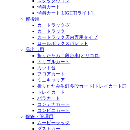
スタックワゴン
傾斜カート
傾斜カート LIGHT[ライト]
運搬用
カートラック-N
カートラック
カートラック店内専用タイプ
ロールボックスパレット
品出し用
折りたたみ二段台車[オリコロ]
トリプルカート
カット台
フロアカート
ミニキャリア
折りたたみ生鮮多段カート[トレイカートF]
トレイカート
バラカート
コンテナカート
コンビニカート
保管・管理用
ムービーラック
ダストカー