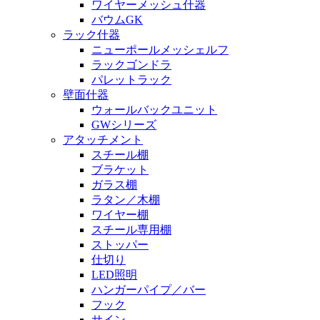
ワイヤーメッシュ什器
バウムGK
ラック什器
ニューポールメッシェルフ
ラックゴンドラ
パレットラック
壁面什器
ウォールバックユニット
GWシリーズ
アタッチメント
スチール棚
ブラケット
ガラス棚
ラタン／木棚
ワイヤー棚
スチール専用棚
ストッパー
仕切り
LED照明
ハンガーパイプ／バー
フック
サイン