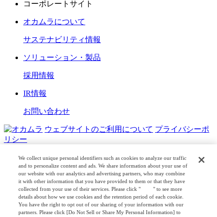
コーポレートサイト
オカムラについて
サステナビリティ情報
ソリューション・製品
採用情報
IR情報
お問い合わせ
ウェブサイトのご利用について
プライバシーポ
リシー
COPYRIGHT © OKAMURA CORPORATION. ALL RIGHTS
We collect unique personal identifiers such as cookies to analyze our traffic
RESERVED.
and to personalize content and ads. We share information about your use of
our website with our analytics and advertising partners, who may combine
it with other information that you have provided to them or that they have
日本公式
企業広報
collected from your use of their services. Please click "
here
" to see more
details about how we use cookies and the retention period of each cookie.
You have the right to opt out of our sharing of your information with our
partners. Please click [Do Not Sell or Share My Personal Information] to