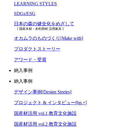
LEARNING STYLES
SDGs/ESG
日本の森の健全化をめざして
[ 国産木材・未利用材 活用家具 ]
オカムラのものづくり[Make with]
プロダクトストーリー
アワード・受賞
納入事例
納入事例
デザイン事例[Design Stories]
プロジェクト & インタビュー[bp.+]
国産材活用 vol.1 教育文化施設
国産材活用 vol.2 教育文化施設