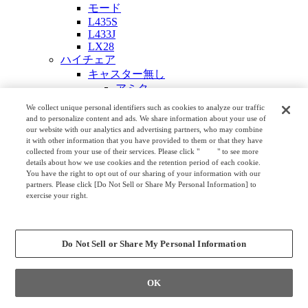
モード
L435S
L433J
LX28
ハイチェア
キャスター無し
アミタ
スイープ
We collect unique personal identifiers such as cookies to analyze our traffic
L114
and to personalize content and ads. We share information about your use of
シェリル
our website with our analytics and advertising partners, who may combine
it with other information that you have provided to them or that they have
3600ARN
collected from your use of their services. Please click "
here
" to see more
アルタ
details about how we use cookies and the retention period of each cookie.
リンケージ
You have the right to opt out of our sharing of your information with our
リンピア
partners. Please click [Do Not Sell or Share My Personal Information] to
exercise your right.
メルチェ
Privacy Policy
L125チェア
Change your sell or share preference
MS46スツール
キャスター付き
Do Not Sell or Share My Personal Information
コンテッサ セコンダ
サブリナ
OK
シルフィー
モード