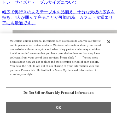
トレーサイズとテーブルサイズについて
幅広で奥行きのあるテーブルを品揃え。十分な天板の広さを
持ち、4人が囲んで座ることが可能の為、カフェ・食堂エリ
アにも最適です。
We collect unique personal identifiers such as cookies to analyze our traffic
and to personalize content and ads. We share information about your use of
our website with our analytics and advertising partners, who may combine
it with other information that you have provided to them or that they have
collected from your use of their services. Please click "
here
" to see more
details about how we use cookies and the retention period of each cookie.
You have the right to opt out of our sharing of your information with our
partners. Please click [Do Not Sell or Share My Personal Information] to
exercise your right.
Privacy Policy
Change your sell or share preference
Do Not Sell or Share My Personal Information
OK