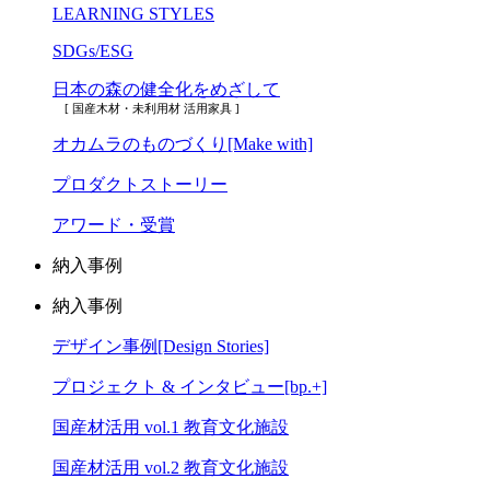
LEARNING STYLES
SDGs/ESG
日本の森の健全化をめざして
[ 国産木材・未利用材 活用家具 ]
オカムラのものづくり[Make with]
プロダクトストーリー
アワード・受賞
納入事例
納入事例
デザイン事例[Design Stories]
プロジェクト & インタビュー[bp.+]
国産材活用 vol.1 教育文化施設
国産材活用 vol.2 教育文化施設