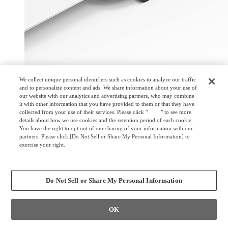
We collect unique personal identifiers such as cookies to analyze our traffic
and to personalize content and ads. We share information about your use of
our website with our analytics and advertising partners, who may combine
it with other information that you have provided to them or that they have
collected from your use of their services. Please click "
here
" to see more
details about how we use cookies and the retention period of each cookie.
You have the right to opt out of our sharing of your information with our
対向連結材（オプション）
partners. Please click [Do Not Sell or Share My Personal Information] to
exercise your right.
対向レイアウト時にデスク同士を連結し、適切なクリアラン
Privacy Policy
スを確保します。
Change your sell or share preference
Do Not Sell or Share My Personal Information
OK