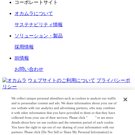
コーポレートサイト
オカムラについて
サステナビリティ情報
ソリューション・製品
採用情報
IR情報
お問い合わせ
ウェブサイトのご利用について
プライバシーポ
リシー
COPYRIGHT © OKAMURA CORPORATION. ALL RIGHTS
We collect unique personal identifiers such as cookies to analyze our traffic
RESERVED.
and to personalize content and ads. We share information about your use of
our website with our analytics and advertising partners, who may combine
it with other information that you have provided to them or that they have
日本公式
企業広報
collected from your use of their services. Please click "
here
" to see more
details about how we use cookies and the retention period of each cookie.
You have the right to opt out of our sharing of your information with our
partners. Please click [Do Not Sell or Share My Personal Information] to