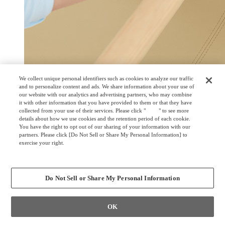
We collect unique personal identifiers such as cookies to analyze our traffic
and to personalize content and ads. We share information about your use of
our website with our analytics and advertising partners, who may combine
it with other information that you have provided to them or that they have
collected from your use of their services. Please click "
here
" to see more
details about how we use cookies and the retention period of each cookie.
肘も奥までひと拭きで清掃できる設計です。
You have the right to opt out of our sharing of your information with our
partners. Please click [Do Not Sell or Share My Personal Information] to
exercise your right.
Privacy Policy
Change your sell or share preference
Do Not Sell or Share My Personal Information
OK