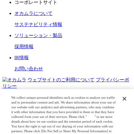
コーポレートサイト
オカムラについて
サステナビリティ情報
ソリューション・製品
採用情報
IR情報
お問い合わせ
ウェブサイトのご利用について
プライバシーポ
リシー
COPYRIGHT © OKAMURA CORPORATION. ALL RIGHTS
We collect unique personal identifiers such as cookies to analyze our traffic
RESERVED.
and to personalize content and ads. We share information about your use of
our website with our analytics and advertising partners, who may combine
it with other information that you have provided to them or that they have
日本公式
企業広報
collected from your use of their services. Please click "
here
" to see more
details about how we use cookies and the retention period of each cookie.
You have the right to opt out of our sharing of your information with our
partners. Please click [Do Not Sell or Share My Personal Information] to