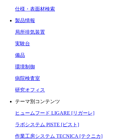
仕様・表面材検索
製品情報
局所排気装置
実験台
備品
環境制御
病院検査室
研究オフィス
テーマ別コンテンツ
ヒュームフード LIGARE [リガーレ]
ラボシステム PISTE [ピスト]
作業工房システム TECNICA [テクニカ]