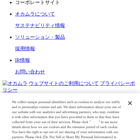
コーポレートサイト
オカムラについて
サステナビリティ情報
ソリューション・製品
採用情報
IR情報
お問い合わせ
ウェブサイトのご利用について
プライバシーポ
リシー
COPYRIGHT © OKAMURA CORPORATION. ALL RIGHTS
We collect unique personal identifiers such as cookies to analyze our traffic
RESERVED.
and to personalize content and ads. We share information about your use of
our website with our analytics and advertising partners, who may combine
it with other information that you have provided to them or that they have
日本公式
企業広報
collected from your use of their services. Please click "
here
" to see more
details about how we use cookies and the retention period of each cookie.
You have the right to opt out of our sharing of your information with our
partners. Please click [Do Not Sell or Share My Personal Information] to