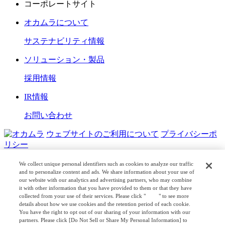
コーポレートサイト
オカムラについて
サステナビリティ情報
ソリューション・製品
採用情報
IR情報
お問い合わせ
ウェブサイトのご利用について
プライバシーポ
リシー
COPYRIGHT © OKAMURA CORPORATION. ALL RIGHTS
We collect unique personal identifiers such as cookies to analyze our traffic
RESERVED.
and to personalize content and ads. We share information about your use of
our website with our analytics and advertising partners, who may combine
it with other information that you have provided to them or that they have
日本公式
企業広報
collected from your use of their services. Please click "
here
" to see more
details about how we use cookies and the retention period of each cookie.
You have the right to opt out of our sharing of your information with our
partners. Please click [Do Not Sell or Share My Personal Information] to