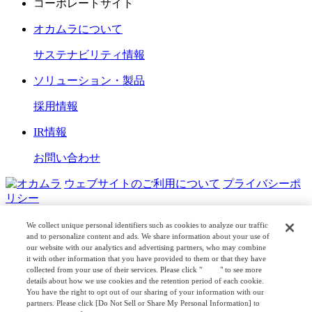
コーポレートサイト
オカムラについて
サステナビリティ情報
ソリューション・製品
採用情報
IR情報
お問い合わせ
ウェブサイトのご利用について
プライバシーポ
リシー
COPYRIGHT © OKAMURA CORPORATION. ALL RIGHTS
We collect unique personal identifiers such as cookies to analyze our traffic
RESERVED.
and to personalize content and ads. We share information about your use of
our website with our analytics and advertising partners, who may combine
it with other information that you have provided to them or that they have
日本公式
企業広報
collected from your use of their services. Please click "
here
" to see more
details about how we use cookies and the retention period of each cookie.
You have the right to opt out of our sharing of your information with our
partners. Please click [Do Not Sell or Share My Personal Information] to