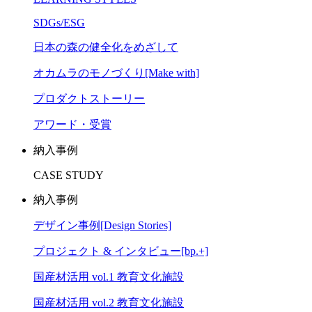
SDGs/ESG
日本の森の健全化をめざして
オカムラのモノづくり[Make with]
プロダクトストーリー
アワード・受賞
納入事例
CASE STUDY
納入事例
デザイン事例[Design Stories]
プロジェクト & インタビュー[bp.+]
国産材活用 vol.1 教育文化施設
国産材活用 vol.2 教育文化施設