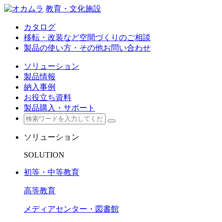
教育・文化施設
カタログ
移転・改装など空間づくりのご相談
製品の使い方・その他お問い合わせ
ソリューション
製品情報
納入事例
お役立ち資料
製品購入・サポート
ソリューション
SOLUTION
初等・中等教育
高等教育
メディアセンター・図書館