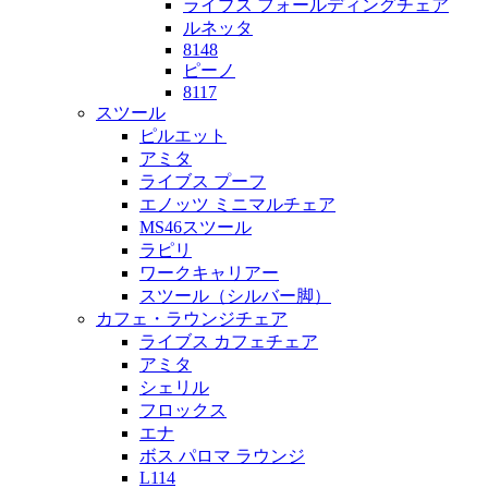
ライブス フォールディングチェア
ルネッタ
8148
ピーノ
8117
スツール
ピルエット
アミタ
ライブス プーフ
エノッツ ミニマルチェア
MS46スツール
ラピリ
ワークキャリアー
スツール（シルバー脚）
カフェ・ラウンジチェア
ライブス カフェチェア
アミタ
シェリル
フロックス
エナ
ボス パロマ ラウンジ
L114