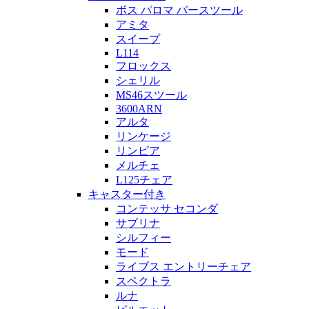
ボス パロマ バースツール
アミタ
スイープ
L114
フロックス
シェリル
MS46スツール
3600ARN
アルタ
リンケージ
リンピア
メルチェ
L125チェア
キャスター付き
コンテッサ セコンダ
サブリナ
シルフィー
モード
ライブス エントリーチェア
スペクトラ
ルナ