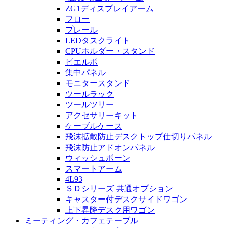
ZG1ディスプレイアーム
フロー
プレール
LEDタスクライト
CPUホルダー・スタンド
ピエルポ
集中パネル
モニタースタンド
ツールラック
ツールツリー
アクセサリーキット
ケーブルケース
飛沫拡散防止デスクトップ仕切りパネル
飛沫防止アドオンパネル
ウィッシュボーン
スマートアーム
4L93
ＳＤシリーズ 共通オプション
キャスター付デスクサイドワゴン
上下昇降デスク用ワゴン
ミーティング・カフェテーブル