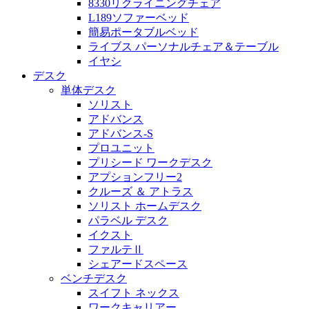
8330リクライニングチェア
L189ソファーベッド
簡易ポータブルベッド
ライブス パーソナルチェア＆テーブル
イヤシ
デスク
単体デスク
ソリスト
アドバンス
アドバンス-S
プロユニット
プリシード ワークデスク
アプションフリー2
クルーズ ＆ アトラス
ソリスト ホームデスク
パラベル デスク
イクスト
ファルテⅡ
シェアードスペース
ベンチデスク
スイフト ネックス
ワークキャリアー