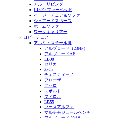
アルトリビング
L189ソファーベッド
イージーチェア＆ソファ
シェアードスペース
ホームソファ
ワークキャリアー
ロビーチェア
アルミ・スチール脚
アルブロード（23NP）
アルブロードAP
LB38
セリカ
23C2
チェスティーノ
フローザ
アセロ
スポルト
フィロル
LB55
ツースアルファ
マルチモジュールベンチ
アルブロード 23A8