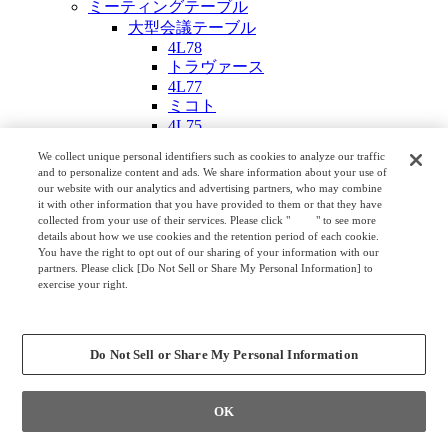
ミーティングテーブル
大型会議テーブル
4L78
トラヴァース
4L77
ミコト
4L75
シンフォニア
We collect unique personal identifiers such as cookies to analyze our traffic
プリシード ミーティングテーブル
and to personalize content and ads. We share information about your use of
ラティオ Ⅲ
our website with our analytics and advertising partners, who may combine
it with other information that you have provided to them or that they have
4L74
collected from your use of their services. Please click "
here
" to see more
中型会議テーブル
details about how we use cookies and the retention period of each cookie.
4L54
You have the right to opt out of our sharing of your information with our
トラヴァース サテライト
partners. Please click [Do Not Sell or Share My Personal Information] to
クロスコ
exercise your right.
Privacy Policy
システム会議テーブル ティースキル
Change your sell or share preference
EX-F300
クライアント
Do Not Sell or Share My Personal Information
ワンエムエム
小型会議テーブル
ユニティ
OK
ブレスタ