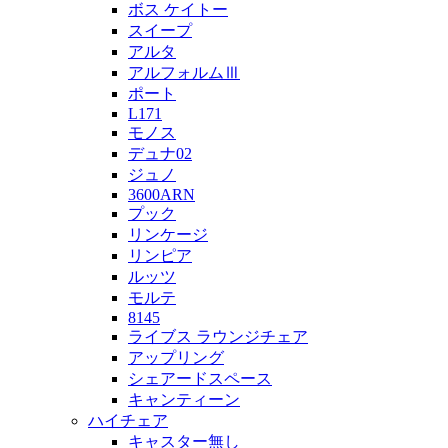
ボス ケイトー
スイープ
アルタ
アルフォルムⅢ
ポート
L171
モノス
デュナ02
ジュノ
3600ARN
プック
リンケージ
リンピア
ルッツ
モルテ
8145
ライブス ラウンジチェア
アップリング
シェアードスペース
キャンティーン
ハイチェア
キャスター無し