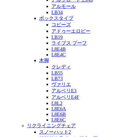
アルモール
LB34
ボックスタイプ
コビーズ
アドゥーエロビー
LB19
ライブス プーフ
L8E4B
L8E4C
木脚
クレディ
LB55
LB73
ヴァリエ
アルベリE3
アルベリE4F
L8L2
L8E6A
L8E6B
L8E6C
リクライニングチェア
スノーハット2