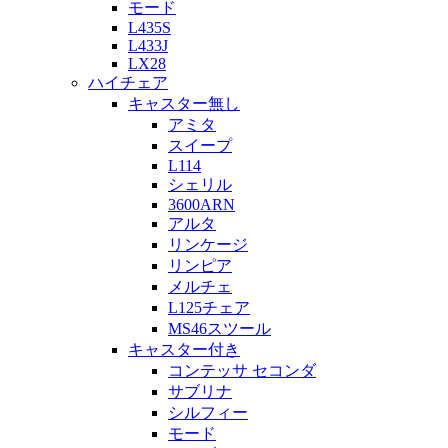
モード
L435S
L433J
LX28
ハイチェア
キャスター無し
アミタ
スイープ
L114
シェリル
3600ARN
アルタ
リンケージ
リンピア
メルチェ
L125チェア
MS46スツール
キャスター付き
コンテッサ セコンダ
サブリナ
シルフィー
モード