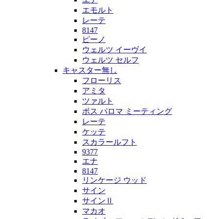
エモルト
レーテ
8147
ピーノ
ウェルツ イーヴイ
ウェルツ セルフ
キャスター無し
フローリス
アミタ
ツァルト
ボス パロマ ミーティング
レーテ
ケッテ
スカラールフト
9377
エナ
8147
リンケージ ウッド
サイン
サインⅡ
マカオ