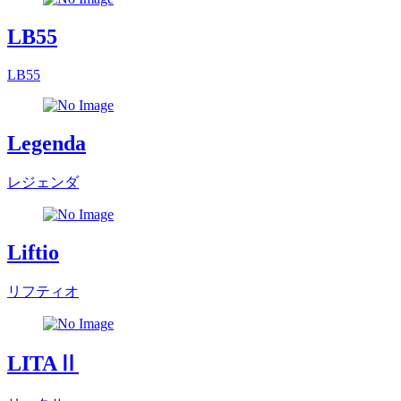
LB55
LB55
Legenda
レジェンダ
Liftio
リフティオ
LITAⅡ