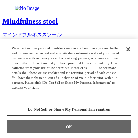
Mindfulness stool
マインドフルネススツール
We collect unique personal identifiers such as cookies to analyze our traffic
and to personalize content and ads. We share information about your use of
MS46 stool
our website with our analytics and advertising partners, who may combine
it with other information that you have provided to them or that they have
collected from your use of their services. Please click "
here
" to see more
MS46スツール
details about how we use cookies and the retention period of each cookie.
You have the right to opt out of our sharing of your information with our
partners. Please click [Do Not Sell or Share My Personal Information] to
exercise your right.
Privacy Policy
WORK CARRIER
Change your sell or share preference
Do Not Sell or Share My Personal Information
ワークキャリアー
OK
ena