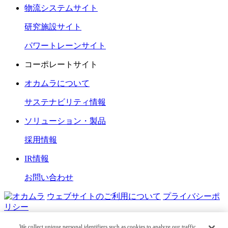
物流システムサイト
研究施設サイト
パワートレーンサイト
コーポレートサイト
オカムラについて
サステナビリティ情報
ソリューション・製品
採用情報
IR情報
お問い合わせ
ウェブサイトのご利用について
プライバシーポ
リシー
COPYRIGHT © OKAMURA CORPORATION. ALL RIGHTS
We collect unique personal identifiers such as cookies to analyze our traffic