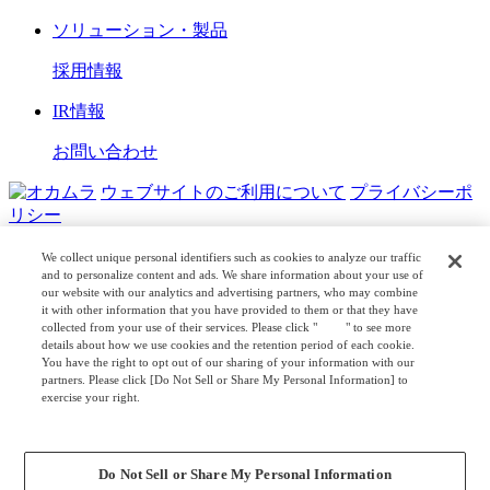
ソリューション・製品
採用情報
IR情報
お問い合わせ
ウェブサイトのご利用について
プライバシーポ
リシー
COPYRIGHT © OKAMURA CORPORATION. ALL RIGHTS
We collect unique personal identifiers such as cookies to analyze our traffic
RESERVED.
and to personalize content and ads. We share information about your use of
our website with our analytics and advertising partners, who may combine
日本公式
企業広報
it with other information that you have provided to them or that they have
collected from your use of their services. Please click "
here
" to see more
details about how we use cookies and the retention period of each cookie.
You have the right to opt out of our sharing of your information with our
partners. Please click [Do Not Sell or Share My Personal Information] to
exercise your right.
Privacy Policy
Change your sell or share preference
Do Not Sell or Share My Personal Information