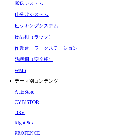
搬送システム
仕分けシステム
ピッキングシステム
物品棚（ラック）
作業台、ワークステーション
防護柵（安全柵）
WMS
テーマ別コンテンツ
AutoStore
CYBISTOR
ORV
RightPick
PROFENCE