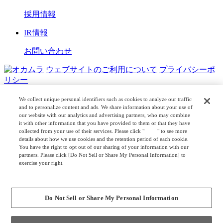
採用情報
IR情報
お問い合わせ
ウェブサイトのご利用について
プライバシーポ
リシー
COPYRIGHT © OKAMURA CORPORATION. ALL RIGHTS
We collect unique personal identifiers such as cookies to analyze our traffic
RESERVED.
and to personalize content and ads. We share information about your use of
our website with our analytics and advertising partners, who may combine
日本公式
企業広報
it with other information that you have provided to them or that they have
collected from your use of their services. Please click "
here
" to see more
details about how we use cookies and the retention period of each cookie.
You have the right to opt out of our sharing of your information with our
partners. Please click [Do Not Sell or Share My Personal Information] to
exercise your right.
Privacy Policy
Change your sell or share preference
Do Not Sell or Share My Personal Information