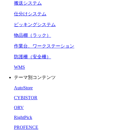
搬送システム
仕分けシステム
ピッキングシステム
物品棚（ラック）
作業台、ワークステーション
防護柵（安全柵）
WMS
テーマ別コンテンツ
AutoStore
CYBISTOR
ORV
RightPick
PROFENCE