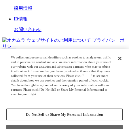
採用情報
IR情報
お問い合わせ
ウェブサイトのご利用について
プライバシーポ
リシー
COPYRIGHT © OKAMURA CORPORATION. ALL RIGHTS
We collect unique personal identifiers such as cookies to analyze our traffic
RESERVED.
and to personalize content and ads. We share information about your use of
our website with our analytics and advertising partners, who may combine
日本公式
企業広報
it with other information that you have provided to them or that they have
collected from your use of their services. Please click "
here
" to see more
details about how we use cookies and the retention period of each cookie.
You have the right to opt out of our sharing of your information with our
partners. Please click [Do Not Sell or Share My Personal Information] to
exercise your right.
Privacy Policy
Change your sell or share preference
Do Not Sell or Share My Personal Information